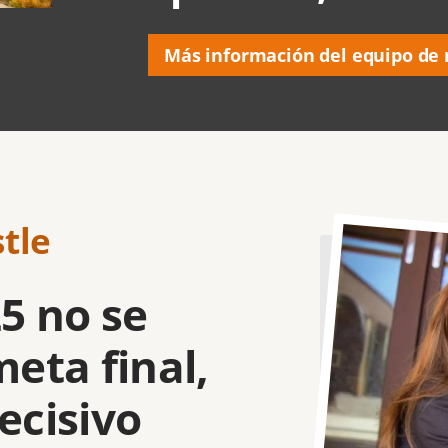
Más información del equipo de 
stle
Imagen
5 no se
meta final,
ecisivo