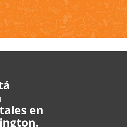
tá
a
tales en
ington.