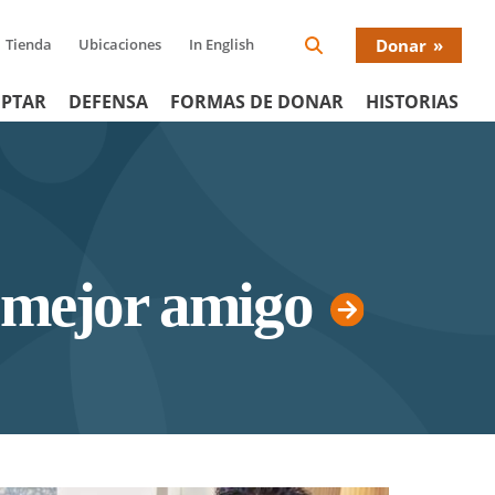
Tienda
Ubicaciones
In English
Donar
Search
Donat
Icon
PTAR
DEFENSA
FORMAS DE DONAR
HISTORIAS
Menu
n mejor amigo