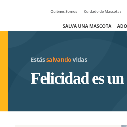
Quiénes Somos
Cuidado de Mascotas
Tertiary
Header
SALVA UNA MASCOTA
ADO
Menu
Menu
Estás
salvando
vidas
Felicidad es u