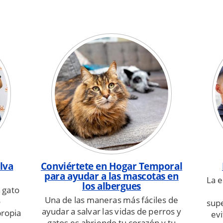
lva
Conviértete en Hogar Temporal
para ayudar a las mascotas en
La e
los albergues
 gato
Una de las maneras más fáciles de
o
supe
ayudar a salvar las vidas de perros y
propia
evi
gatos es abriendo tu corazón y tu